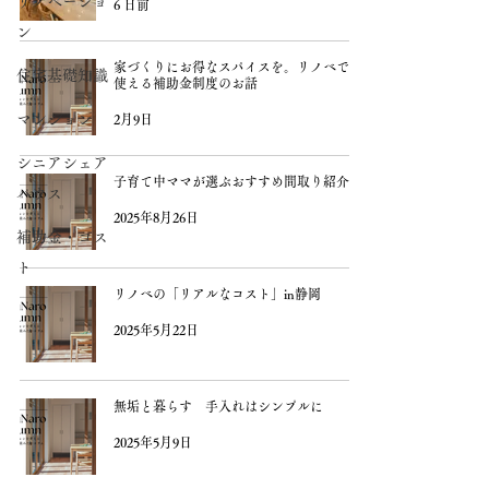
リノベーショ
6 日前
ン
家づくりにお得なスパイスを。リノベでも
住宅基礎知識
使える補助金制度のお話
マンション
2月9日
シニアシェア
子育て中ママが選ぶおすすめ間取り紹介
ハウス
2025年8月26日
補助金・コス
ト
リノベの「リアルなコスト」in静岡
2025年5月22日
無垢と暮らす 手入れはシンプルに
2025年5月9日