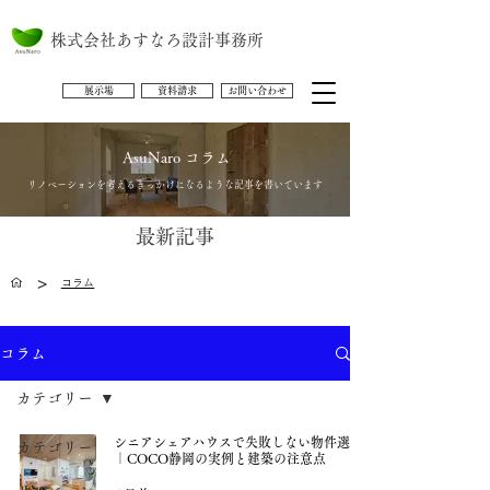
株式会社あすなろ設計事務所
展示場
資料請求
お問い合わせ
AsuNaro コラム
​リノベーションを考えるきっかけになるような記事を書いています
最新記事
>
コラム
コラム
カテゴリー
シニアシェアハウスで失敗しない物件選び
カテゴリー
｜COCO静岡の実例と建築の注意点