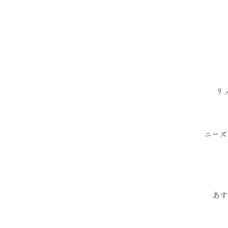
リ
ニーズ
あす