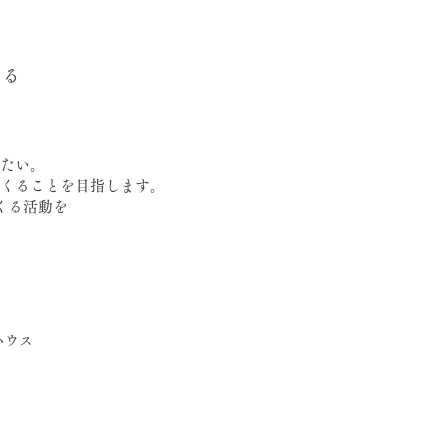
くる
たい。
くることを目指します。
くる活動を
ハウス