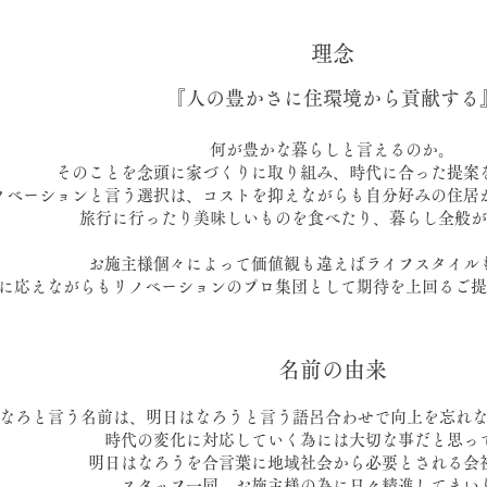
理念
『人の豊かさに住環境から貢献する
​何が豊かな暮らしと言えるのか。
そのことを念頭に家づくりに取り組み、時代に合った提案
ノベーションと言う選択は、コストを抑えながらも自分好みの住居
旅行に行ったり美味しいものを食べたり、暮らし全般が
お施主様個々によって価値観も違えばライフスタイル
に応えながらもリノベーションのプロ集団として期待を上回るご提
名前の由来
なろと言う名前は、明日はなろうと言う語呂合わせで向上を忘れ
時代の変化に対応していく為には大切な事だと思っ
明日はなろうを合言葉に地域社会から必要とされる会
スタッフ一同、お施主様の為に日々精進してまい