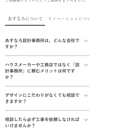
あすなろについて
リノベーションについて
あすなろ設計事務所は、どんな会社で
すか？
あすなろ設計事務所は、リノベーションを中心
ハウスメーカーや工務店ではなく「設
に、設計から施工までを一貫して行う会社です。
計事務所」に頼むメリットは何です
暮らし方・費用・建物の条件を整理しながら、今
か？
ある住まいをどう活かすかを一緒に考え、納得で
きる住まいづくりをサポートしています。
間取りや見た目だけでなく、「暮らし方」「建物
デザインにこだわりがなくても相談で
条件」「費用」のバランスを整理しながら、最適
きますか？
な計画を組み立てられる点がメリットです。 ま
た、既存を活かす工夫や、優先順位の付け方など
はい、もちろん可能です。 具体的なイメージがな
も含めて、目的に合ったリノベーションを設計で
相談したら必ず工事を依頼しなければ
くても、暮らし方やお困りごとを伺いながら、方
きます。
いけませんか？
向性を一緒に整理していきます。「何から考えれ