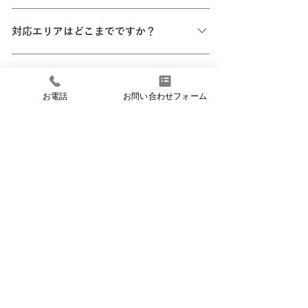
ばいいか分からない」という段階でもご相談くだ
そのようなことはありません。 ご相談の結果、
さい。
対応エリアはどこまでですか？
今は工事をしない方が良い場合や、他の選択肢が
適している場合もあります。 無理に進めるのでは
主に静岡県中部エリア（静岡市・藤枝市・焼津
なく、納得して判断できることを大切にしていま
他社と比較しながら検討しても問題あ
市・島田市・牧之原市・富士市）を中心に対応し
す。
りませんか？
ています。エリア外の場合も内容によっては対応
お電話
お問い合わせフォーム
できることがありますので、まずはご相談くださ
問題ありません。 リノベーションは会社によって
い。
考え方や進め方が大きく異なります。 金額だけで
なく、提案内容や進め方も含めて比較し、ご自身
に合うパートナーを選んでいただくことが大切だ
scroll
と考えています。
株式会社あすなろ設計事務所​
〒422-8034
静岡県静岡市駿河区高松2丁目28‐3
TEL:054-237-6632
FAX:054-237-8721
会社概要
資料請求