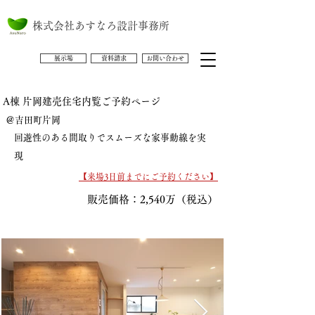
株式会社あすなろ設計事務所
展示場
資料請求
お問い合わせ
A棟 片岡建売住宅内覧ご予約ページ
＠吉田町片岡
回遊性のある間取りでスムーズな家事動線を実
現
【来場3日前までにご予約ください】
販売価格：2,540万（税込）