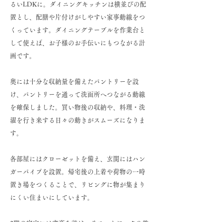
るいLDKに。ダイニングキッチンは横並びの配
置とし、配膳や片付けがしやすい家事動線をつ
くっています。ダイニングテーブルを作業台と
して使えば、お子様のお手伝いにもつながる計
画です。
奥には十分な収納量を備えたパントリーを設
け、パントリーを通って洗面所へつながる動線
を確保しました。買い物後の収納や、料理・洗
濯を行き来する日々の動きがスムーズになりま
す。
各部屋にはクローゼットを備え、玄関にはハン
ガーパイプを設置。帰宅後の上着や荷物の一時
置き場をつくることで、リビングに物が集まり
にくい住まいにしています。