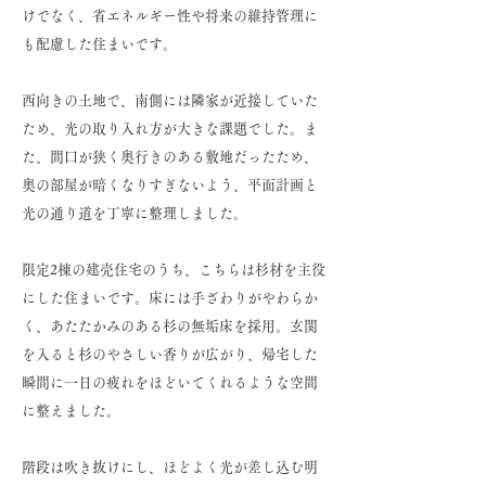
けでなく、省エネルギー性や将来の維持管理に
も配慮した住まいです。
西向きの土地で、南側には隣家が近接していた
ため、光の取り入れ方が大きな課題でした。ま
た、間口が狭く奥行きのある敷地だったため、
奥の部屋が暗くなりすぎないよう、平面計画と
光の通り道を丁寧に整理しました。
限定2棟の建売住宅のうち、こちらは杉材を主役
にした住まいです。床には手ざわりがやわらか
く、あたたかみのある杉の無垢床を採用。玄関
を入ると杉のやさしい香りが広がり、帰宅した
瞬間に一日の疲れをほどいてくれるような空間
に整えました。
階段は吹き抜けにし、ほどよく光が差し込む明